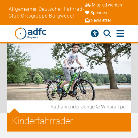
Mitglied werden
Allgemeiner Deutscher Fahrrad-
Spenden
Club Ortsgruppe Burgwedel
Newsletter
Radfahrender Junge © Winora | pd-f
Kinderfahrräder