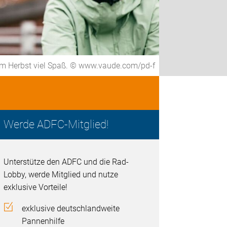
m Herbst viel Spaß. © www.vaude.com/pd-f
Werde ADFC-Mitglied!
Unterstütze den ADFC und die Rad-
Lobby, werde Mitglied und nutze
exklusive Vorteile!
exklusive deutschlandweite
Pannenhilfe