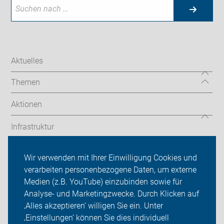
Aktuelles
Themen
Aktionen
Infrastruktur
Touren
Wir verwenden mit Ihrer Einwilligung Cookies und
verarbeiten personenbezogene Daten, um externe
ADFC Burgwedel
Medien (z.B. YouTube) einzubinden sowie für
Analyse- und Marketingzwecke. Durch Klicken auf
Sei dabei
‚Alles akzeptieren‘ willigen Sie ein. Unter
Presse
‚Einstellungen‘ können Sie dies individuell