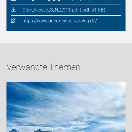
Oder_Neisse_S_N_2011.pdf (.pdf, 51 KB)
https://www.oder-neisse-radweg.de/
Verwandte Themen