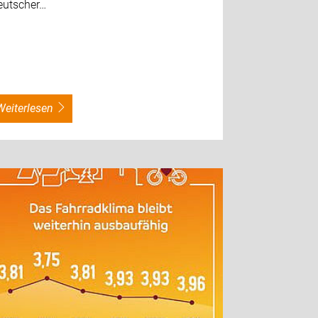
eutscher…
weiterlesen