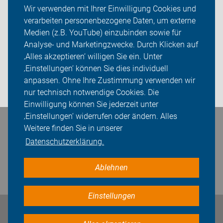
Wir verwenden mit Ihrer Einwilligung Cookies und
verarbeiten personenbezogene Daten, um externe
ADFC Burgwedel
Medien (z.B. YouTube) einzubinden sowie für
Sei dabei
Analyse- und Marketingzwecke. Durch Klicken auf
‚Alles akzeptieren‘ willigen Sie ein. Unter
Presse
‚Einstellungen‘ können Sie dies individuell
anpassen. Ohne Ihre Zustimmung verwenden wir
Login
nur technisch notwendige Cookies. Die
Einwilligung können Sie jederzeit unter
‚Einstellungen‘ widerrufen oder ändern. Alles
Bleiben Sie in Kontakt
Weitere finden Sie in unserer
Datenschutzerklärung.
Ablehnen
Einstellungen
Impressum
Datenschutz
Cookie-Einstellungen