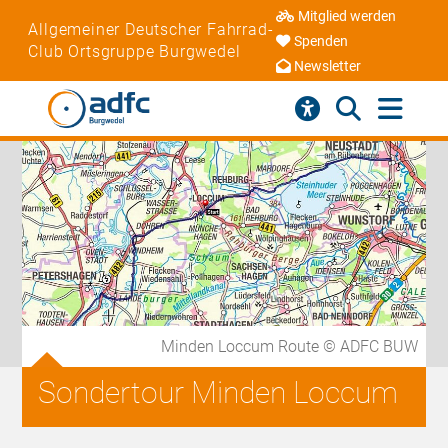
Mitglied werden
Allgemeiner Deutscher Fahrrad-
Spenden
Club Ortsgruppe Burgwedel
Newsletter
Minden Loccum Route © ADFC BUW
Sondertour Minden Loccum