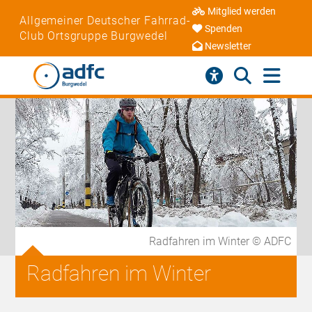
Mitglied werden
Allgemeiner Deutscher Fahrrad-
Spenden
Club Ortsgruppe Burgwedel
Newsletter
Radfahren im Winter © ADFC
Radfahren im Winter